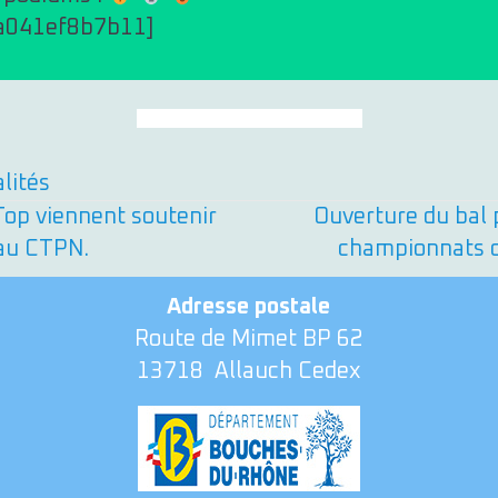
0a041ef8b7b11]
Retour au fil d'actualités
lités
op viennent soutenir
Ouverture du bal 
 au CTPN.
championnats 
Adresse postale
Route de Mimet BP 62
13718
Allauch Cedex