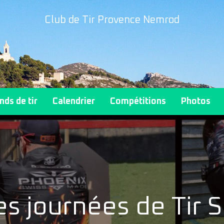
Club de Tir Provence Nemrod
nds de tir
Calendrier
Compétitions
Photos
es journées de Tir S