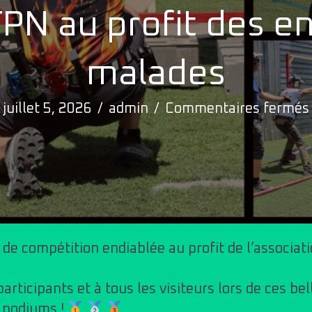
PN au profit des e
malades
juillet 5, 2026
/
admin
/
Commentaires fermés
rs de compétition endiablée au profit de l’associati
participants et à tous les visiteurs lors de ces be
s podiums !