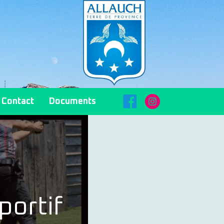
FaceBook
Instagram
Contact
Documents
portif