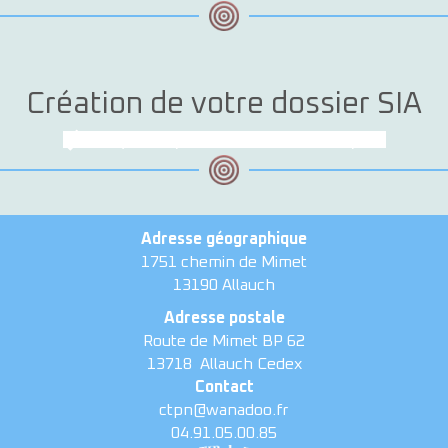
Création de votre dossier SIA
Cliquez ici pour ouvrir le site d'inscription
Adresse géographique
1751 chemin de Mimet
13190 Allauch
Adresse postale
Route de Mimet BP 62
13718
Allauch Cedex
Contact
ctpn@wanadoo.fr
04.91.05.00.85