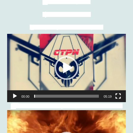
Toutes les photos
Tous les Résultats
Reportage de "Mon Tir Sportif"
Lecteur
vidéo
00:00
05:19
Lien vers vidéo originale (Youtube / Mehdi TSV)
Lecteur
vidéo