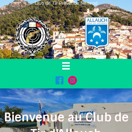
Club de Tir Provence Nemrod
FaceBook
Instagram
Bienvenue au Club de