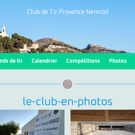
Club de Tir Provence Nemrod
nds de tir
Calendrier
Compétitions
Photos
le-club-en-photos