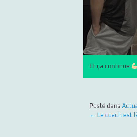
Et ça continue
Posté dans
Actua
Posts
← Le coach est l
navigation