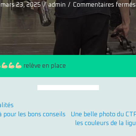
mars 23, 2025
/
admin
/
Commentaires fermés
relève en place
Retour au fil d'actualités
lités
à pour les bons conseils
Une belle photo du CTP
les couleurs de la li