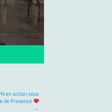
sur
La
relève
arrive
!
N en action sous
gue de Provence
→