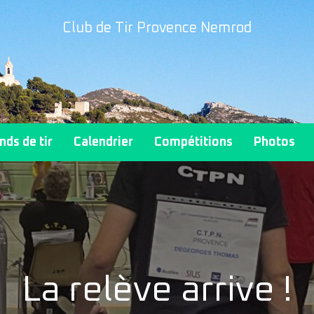
Club de Tir Provence Nemrod
nds de tir
Calendrier
Compétitions
Photos
La relève arrive !