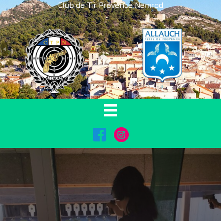
Club de Tir Provence Nemrod
FaceBook
Instagram