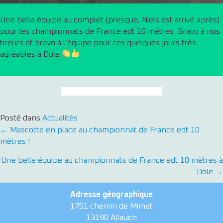
France
edt
Une belle équipe au complet (presque, Niels est arrivé après)
10
pour les championnats de France edt 10 mètres. Bravo à nos
mètres
tireurs et bravo à l’équipe pour ces quelques jours très
agréables à Dole
Retour au fil d'actualités
Posté dans
Actualités
← Mascotte en place au championnat de France edt 10
Posts
mètres !
navigation
Une belle équipe au championnats de France edt 10 mètres à
Dole →
Adresse géographique
1751 chemin de Mimet
13190 Allauch