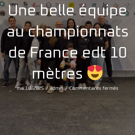
Une belle équipe
au championnats
de France edt 10
mètres
sur
mai 10, 2025
/
admin
/
Commentaires fermés
Une
belle
équipe
au
champi
de