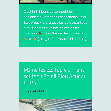
C’est fini. 3 jours de compétition
endiablée au profit de l’association Soleil
Bleu Azur. Merci à tous les participants et
à tous les visiteurs lors de ces belles
journées
C’est l’heure des podiums !
[cid:ii_19f32c30a041ef8b7b11]
Même les ZZ Top viennent
soutenir Soleil Bleu Azur au
CTPN.
05 juillet 2026