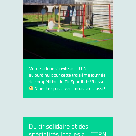
Même la lune s’invite au CTPN
aujourd’hui pour cette troisième journée
de compétition de Tir Sportif de Vitesse.
N’hésitez pas à venir nous voir aussi !
Du tir solidaire et des
spécialités locales au CTPN