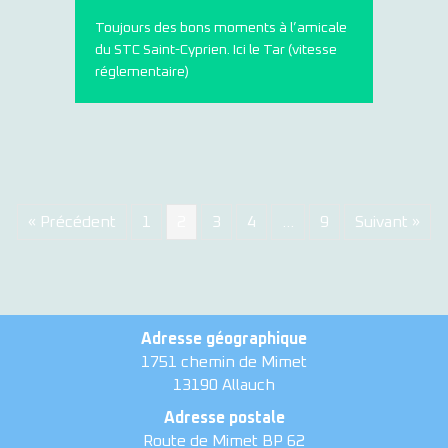
Toujours des bons moments à l’amicale
du STC Saint-Cyprien. Ici le Tar (vitesse
réglementaire)
« Précédent
1
2
3
4
…
9
Suivant »
Adresse géographique
1751 chemin de Mimet
13190 Allauch
Adresse postale
Route de Mimet BP 62