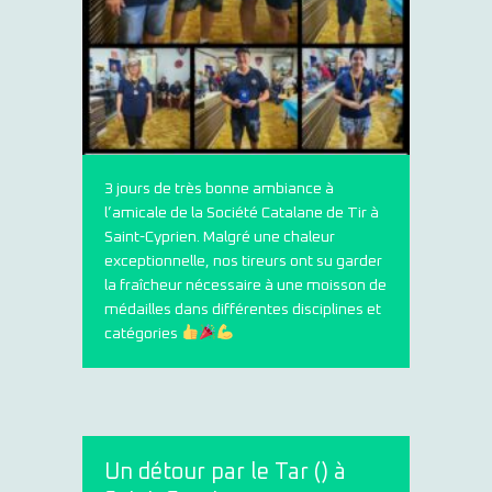
3 jours de très bonne ambiance à
l’amicale de la Société Catalane de Tir à
Saint-Cyprien. Malgré une chaleur
exceptionnelle, nos tireurs ont su garder
la fraîcheur nécessaire à une moisson de
médailles dans différentes disciplines et
catégories
Un détour par le Tar () à