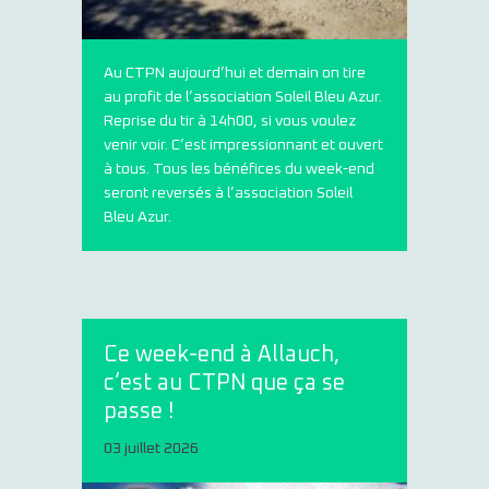
Au CTPN aujourd’hui et demain on tire
au profit de l’association Soleil Bleu Azur.
Reprise du tir à 14h00, si vous voulez
venir voir. C’est impressionnant et ouvert
à tous. Tous les bénéfices du week-end
seront reversés à l’association Soleil
Bleu Azur.
Ce week-end à Allauch,
c’est au CTPN que ça se
passe !
03 juillet 2026